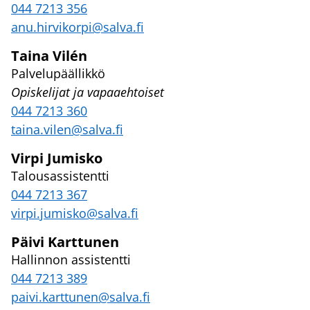
044 7213 356
anu.hirvikorpi@salva.fi
Taina Vilén
Palvelupäällikkö
Opiskelijat ja vapaaehtoiset
044 7213 360
taina.vilen@salva.fi
Virpi Jumisko
Talousassistentti
044 7213 367
virpi.jumisko@salva.fi
Päivi Karttunen
Hallinnon assistentti
044 7213 389
paivi.karttunen@salva.fi