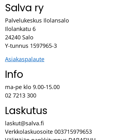
Salva ry
Palvelukeskus Ilolansalo
Ilolankatu 6
24240 Salo
Y-tunnus 1597965-3
Asiakaspalaute
Info
ma-pe klo 9.00-15.00
02 7213 300
Laskutus
laskut@salva.fi
Verkkolaskuosoite 003715979653
Välittäjän pankkitunnus DABAFIHH