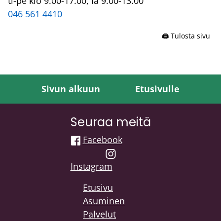
ti-pe klo 9.00-17.00, la 9.00-13.00
046 561 4410
🖨️ Tulosta sivu
Sivun alkuun
Etusivulle
Seuraa meitä
Facebook
Instagram
Etusivu
Asuminen
Palvelut